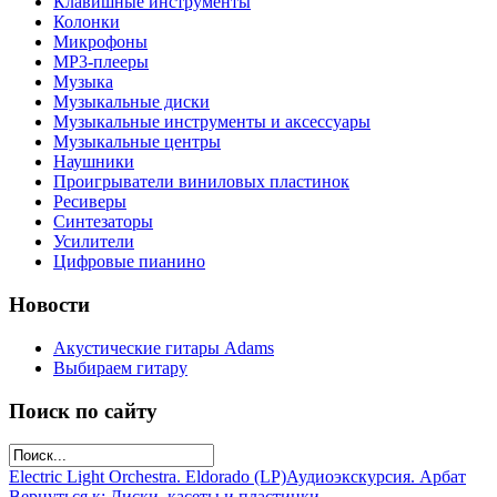
Клавишные инструменты
Колонки
Микрофоны
МР3-плееры
Музыка
Музыкальные диски
Музыкальные инструменты и аксессуары
Музыкальные центры
Наушники
Проигрыватели виниловых пластинок
Ресиверы
Синтезаторы
Усилители
Цифровые пианино
Новости
Акустические гитары Adams
Выбираем гитару
Поиск по сайту
Electric Light Orchestra. Eldorado (LP)
Аудиоэкскурсия. Арбат
Вернуться к: Диски, касеты и пластинки