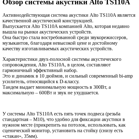
Обзор системы акустики Alto TS110A
Активнодействующая система акустики Alto TS110A является
качественной акустической конструкцией.
Выпускается Alto TS110A компанией Alto, которая недавно
вышла на рынки акустических устройств.
Она быстро стала востребованной среди звукорежиссеров,
музыкантов, благодаря невысокой цене и достойному
качеству изготавливаемых акустических устройств.
Характеристики двух-полосной системы акустического
сопровождения, Alto TS110A, в целом, составляют
гармоничный эффективный набор.
Это и динамик в 10 дюймов, и сильный современный bi-amp
усилитель, относящийся к D-классу.
Тандем выдает минимальную мощность в 300Вт, а
максимальную – 600Вт и звук не ухудшается.
У системы Alto TS110A есть пять точек подвеса (резьба
стандартная – М10), что удобно для фиксации акустики в
нужном месте (прикрепить на потолок, использовать, как
сценический монитор, установить на стойку (снизу есть
«стакан», 35мм).