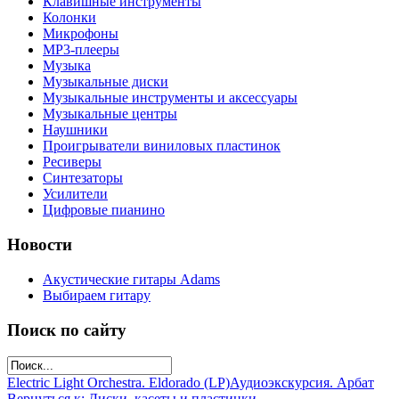
Клавишные инструменты
Колонки
Микрофоны
МР3-плееры
Музыка
Музыкальные диски
Музыкальные инструменты и аксессуары
Музыкальные центры
Наушники
Проигрыватели виниловых пластинок
Ресиверы
Синтезаторы
Усилители
Цифровые пианино
Новости
Акустические гитары Adams
Выбираем гитару
Поиск по сайту
Electric Light Orchestra. Eldorado (LP)
Аудиоэкскурсия. Арбат
Вернуться к: Диски, касеты и пластинки