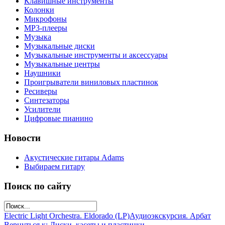
Клавишные инструменты
Колонки
Микрофоны
МР3-плееры
Музыка
Музыкальные диски
Музыкальные инструменты и аксессуары
Музыкальные центры
Наушники
Проигрыватели виниловых пластинок
Ресиверы
Синтезаторы
Усилители
Цифровые пианино
Новости
Акустические гитары Adams
Выбираем гитару
Поиск по сайту
Electric Light Orchestra. Eldorado (LP)
Аудиоэкскурсия. Арбат
Вернуться к: Диски, касеты и пластинки