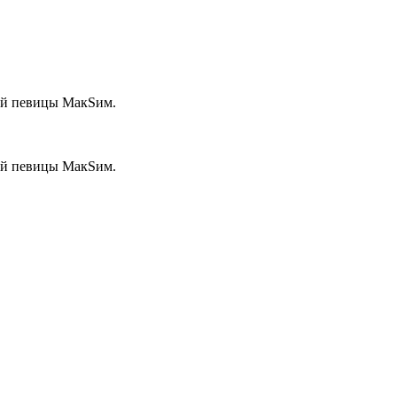
ой певицы МакSим.
ой певицы МакSим.