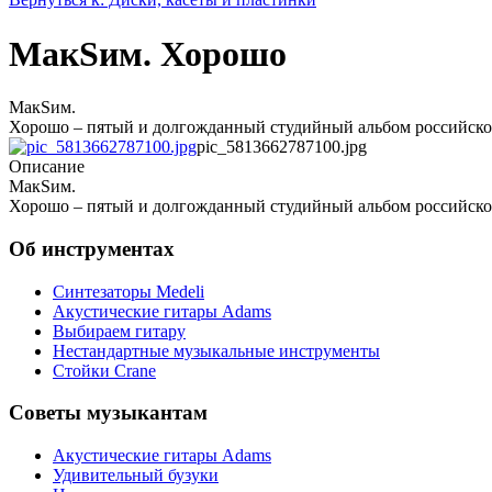
MaкSим. Хорошо
MaкSим.
Хорошо – пятый и долгожданный студийный альбом российск
pic_5813662787100.jpg
Описание
MaкSим.
Хорошо – пятый и долгожданный студийный альбом российск
Об инструментах
Синтезаторы Мedeli
Акустические гитары Adams
Выбираем гитару
Нестандартные музыкальные инструменты
Стойки Crane
Советы музыкантам
Акустические гитары Adams
Удивительный бузуки