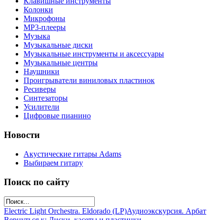
Клавишные инструменты
Колонки
Микрофоны
МР3-плееры
Музыка
Музыкальные диски
Музыкальные инструменты и аксессуары
Музыкальные центры
Наушники
Проигрыватели виниловых пластинок
Ресиверы
Синтезаторы
Усилители
Цифровые пианино
Новости
Акустические гитары Adams
Выбираем гитару
Поиск по сайту
Electric Light Orchestra. Eldorado (LP)
Аудиоэкскурсия. Арбат
Вернуться к: Диски, касеты и пластинки