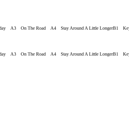
ay A3 On The Road A4 Stay Around A Little LongerB1 Key 
ay A3 On The Road A4 Stay Around A Little LongerB1 Key 