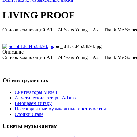
LIVING PROOF
Список композиций:A1 74 Years Young A2 Thank Me Somed
.
.
pic_5813cd4b23b93.jpg
Описание
Список композиций:A1 74 Years Young A2 Thank Me Somed
.
.
Об инструментах
Синтезаторы Мedeli
Акустические гитары Adams
Выбираем гитару
Нестандартные музыкальные инструменты
Стойки Crane
Советы музыкантам