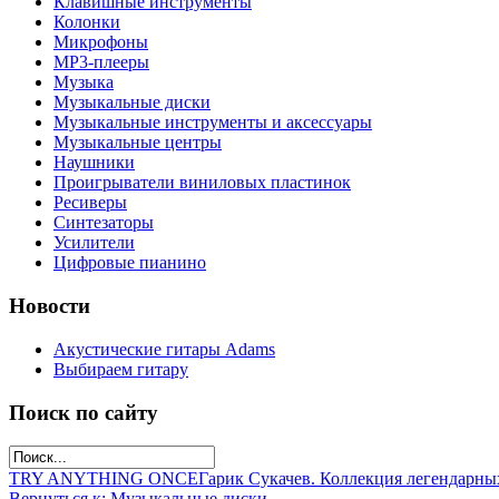
Клавишные инструменты
Колонки
Микрофоны
МР3-плееры
Музыка
Музыкальные диски
Музыкальные инструменты и аксессуары
Музыкальные центры
Наушники
Проигрыватели виниловых пластинок
Ресиверы
Синтезаторы
Усилители
Цифровые пианино
Новости
Акустические гитары Adams
Выбираем гитару
Поиск по сайту
TRY ANYTHING ONCE
Гарик Сукачев. Коллекция легендарны
Вернуться к: Музыкальные диски