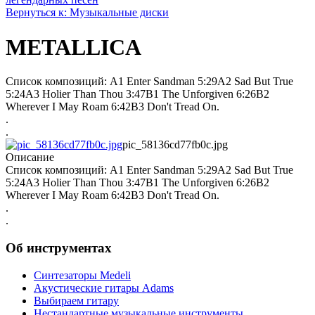
Вернуться к: Музыкальные диски
METALLICA
Список композиций: A1 Enter Sandman 5:29A2 Sad But True
5:24A3 Holier Than Thou 3:47B1 The Unforgiven 6:26B2
Wherever I May Roam 6:42B3 Don't Tread On.
.
.
pic_58136cd77fb0c.jpg
Описание
Список композиций: A1 Enter Sandman 5:29A2 Sad But True
5:24A3 Holier Than Thou 3:47B1 The Unforgiven 6:26B2
Wherever I May Roam 6:42B3 Don't Tread On.
.
.
Об инструментах
Синтезаторы Мedeli
Акустические гитары Adams
Выбираем гитару
Нестандартные музыкальные инструменты