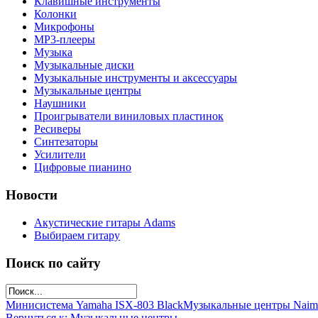
Клавишные инструменты
Колонки
Микрофоны
МР3-плееры
Музыка
Музыкальные диски
Музыкальные инструменты и аксессуары
Музыкальные центры
Наушники
Проигрыватели виниловых пластинок
Ресиверы
Синтезаторы
Усилители
Цифровые пианино
Новости
Акустические гитары Adams
Выбираем гитару
Поиск по сайту
Минисистема Yamaha ISX-803 Black
Музыкальные центры Naim
Вернуться к: Музыкальные центры