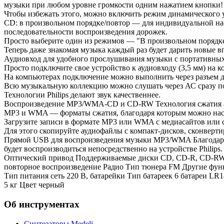
музыки при любом уровне громкости одним нажатием кнопки! 
Чтобы избежать этого, можно включить режим динамического у
CD: в произвольном порядке/повтор — для индивидуальной на
последовательности воспроизведения дорожек.
Просто выберите один из режимов — "В произвольном порядке"
Теперь даже знакомая музыка каждый раз будет дарить новые в
Аудиовход для удобного прослушивания музыки с портативных
Просто подключите свое устройство к аудиовходу (3,5 мм) на ко
На компьютерах подключение можно выполнить через разъем д
Всю музыкальную коллекцию можно слушать через АС сразу п
Технологии Philips делают звук качественнее.
Воспроизведение MP3/WMA-CD и CD-RW Технология сжатия ауд
MP3 и WMA — форматы сжатия, благодаря которым можно насл
Загрузите записи в формате MP3 или WMA с медиасайтов или
Для этого скопируйте аудиофайлы с компакт-дисков, сконверт
Прямой USB для воспроизведения музыки MP3/WMA Благодаря п
будет воспроизводиться непосредственно на устройстве Philips.
Оптический привод Поддерживаемые диски CD, CD-R, CD-RW 
повторное воспроизведение Радио Тип тюнера FM Другие фун
Тип питания сеть 220 В, батарейки Тип батареек 6 батареи L
5 кг Цвет черный
Об инструментах
Синтезаторы Мedeli