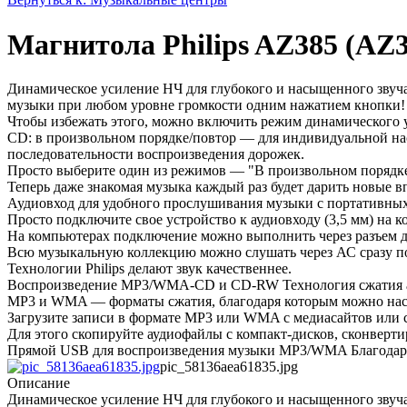
Магнитола Philips AZ385 (AZ3
Динамическое усиление НЧ для глубокого и насыщенного зву
музыки при любом уровне громкости одним нажатием кнопки! 
Чтобы избежать этого, можно включить режим динамического у
CD: в произвольном порядке/повтор — для индивидуальной на
последовательности воспроизведения дорожек.
Просто выберите один из режимов — "В произвольном порядке"
Теперь даже знакомая музыка каждый раз будет дарить новые в
Аудиовход для удобного прослушивания музыки с портативных
Просто подключите свое устройство к аудиовходу (3,5 мм) на ко
На компьютерах подключение можно выполнить через разъем д
Всю музыкальную коллекцию можно слушать через АС сразу п
Технологии Philips делают звук качественнее.
Воспроизведение MP3/WMA-CD и CD-RW Технология сжатия ауд
MP3 и WMA — форматы сжатия, благодаря которым можно насл
Загрузите записи в формате MP3 или WMA с медиасайтов или
Для этого скопируйте аудиофайлы с компакт-дисков, сконверт
Прямой USB для воспроизведения музыки MP3/WMA Благодаря 
pic_58136aea61835.jpg
Описание
Динамическое усиление НЧ для глубокого и насыщенного зву