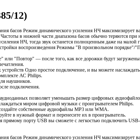
85/12)
чания басов Режим динамического усиления НЧ максимизирует 
Частоты в нижней части диапазона басов обычно теряются при 
силения НЧ, тогда звук останется полноценным даже на малой 
стройки воспроизведения Режимы "В произвольном порядке"/"П
 или "Повтор" — после того, как все дорожки будут загружены 
печатления.
 устройств Одно простое подключение, и вы можете наслаждать
мплекте АС Philips.
ля наушников.
осле подключения.
иоданных позволяет уменьшать размер цифровых аудиофайлов д
аждаться миром цифровой музыки с проигрывателем Philips.
 создайте собственные аудиофайлы MP3 или WMA.
ируйте в нужный формат и перенесите их в проигрыватель.
прямому порту USB вы сможете с легкостью подключить USB-у
чания басов Режим динамического усиления НЧ максимизирует 