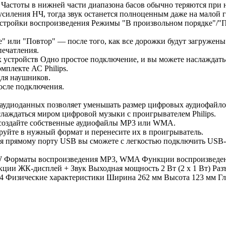
Частоты в нижней части диапазона басов обычно теряются при 
силения НЧ, тогда звук останется полноценным даже на малой 
стройки воспроизведения Режимы "В произвольном порядке"/"П
 или "Повтор" — после того, как все дорожки будут загружены 
печатления.
 устройств Одно простое подключение, и вы можете наслаждать
мплекте АС Philips.
ля наушников.
осле подключения.
иоданных позволяет уменьшать размер цифровых аудиофайлов д
аждаться миром цифровой музыки с проигрывателем Philips.
 создайте собственные аудиофайлы MP3 или WMA.
ируйте в нужный формат и перенесите их в проигрыватель.
рямому порту USB вы сможете с легкостью подключить USB-уст
Форматы воспроизведения MP3, WMA Функции воспроизведения
кции ЖК-дисплей + Звук Выходная мощность 2 Вт (2 x 1 Вт) Р
R14 Физические характеристики Ширина 262 мм Высота 123 мм Гл