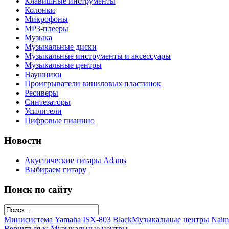
Клавишные инструменты
Колонки
Микрофоны
МР3-плееры
Музыка
Музыкальные диски
Музыкальные инструменты и аксессуары
Музыкальные центры
Наушники
Проигрыватели виниловых пластинок
Ресиверы
Синтезаторы
Усилители
Цифровые пианино
Новости
Акустические гитары Adams
Выбираем гитару
Поиск по сайту
Минисистема Yamaha ISX-803 Black
Музыкальные центры Naim
Вернуться к: Музыкальные центры