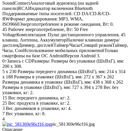
SoundConnectАналоговый аудиовход (на задней
панели)RCAИндикатор включения Bluetooth
Поддерживаемые типы носителей: CD DA/CD-R/CD-
RWФормат декодирования: MP3, WMA,
ISO9660Энергопотребление в режиме ожидания, Вт: 0.
45 Рабочее энергопотребление, Вт: 50 Free
VoltageКомплектация: Пульт дистанционного управления, 45
клавиш, Антенна, АккумуляторНаличие клавиши димера/
дисплеяДиммер, дисплейТаймер/Часы/Спящий режимТаймер,
Часы, СонИспользование мобильных приложенийТолько
смартфоны на базе ОС AndroidВерсия Android 3.
0↑Запись с CDРазмеры: Размеры без упаковки (ШxВxГ), мм:
200 x 308.
5 x 230 Размеры переднего динамика (ШxВxГ), мм: 214 x 314
x 188 Размеры в упаковке (ШxВxГ), мм: 272 x 367 x 262
Размеры динамика в упаковке (ШxВxГ), мм: 438 x 368 x 262
Размеры в упаковке (ШxВxГ), мм: 727 x 394 x 278 Вес без
упаковки, кг: 2.
15 Вес переднего динамика, кг: 2.
25 Вес продукта в упаковке, кг: 2.
3 Вес динамиков в упаковке, кг: 4.
7 Вес упаковки, кг: 8.
4
pic_581369e96cf16.jpg
Описание