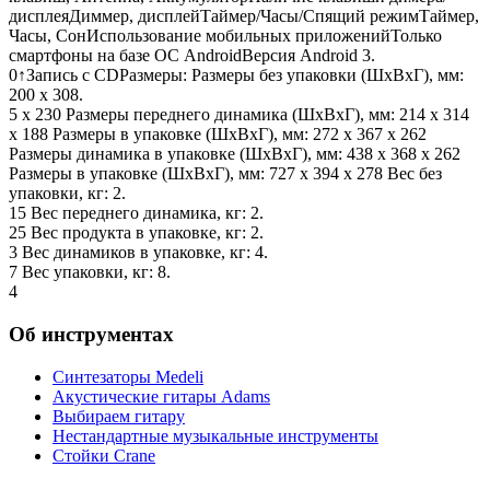
дисплеяДиммер, дисплейТаймер/Часы/Спящий режимТаймер,
Часы, СонИспользование мобильных приложенийТолько
смартфоны на базе ОС AndroidВерсия Android 3.
0↑Запись с CDРазмеры: Размеры без упаковки (ШxВxГ), мм:
200 x 308.
5 x 230 Размеры переднего динамика (ШxВxГ), мм: 214 x 314
x 188 Размеры в упаковке (ШxВxГ), мм: 272 x 367 x 262
Размеры динамика в упаковке (ШxВxГ), мм: 438 x 368 x 262
Размеры в упаковке (ШxВxГ), мм: 727 x 394 x 278 Вес без
упаковки, кг: 2.
15 Вес переднего динамика, кг: 2.
25 Вес продукта в упаковке, кг: 2.
3 Вес динамиков в упаковке, кг: 4.
7 Вес упаковки, кг: 8.
4
Об инструментах
Синтезаторы Мedeli
Акустические гитары Adams
Выбираем гитару
Нестандартные музыкальные инструменты
Стойки Crane