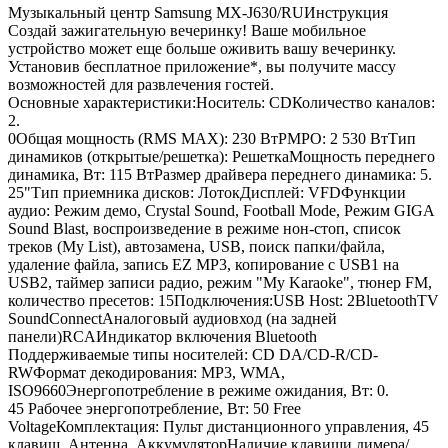
Музыкальный центр Samsung MX-J630/RUИнструкция
Создай зажигательную вечеринку! Ваше мобильное
устройство может еще больше оживить вашу вечеринку.
Установив бесплатное приложение*, вы получите массу
возможностей для развлечения гостей.
Основные характеристики:Носитель: CDКоличество каналов:
2.
0Общая мощность (RMS MAX): 230 ВтPMPO: 2 530 ВтТип
динамиков (открытые/решетка): РешеткаМощность переднего
динамика, Вт: 115 ВтРазмер драйвера переднего динамика: 5.
25"Тип приемника дисков: ЛотокДисплей: VFDФункции
аудио: Режим демо, Crystal Sound, Football Mode, Режим GIGA
Sound Blast, воспроизведение в режиме нон-стоп, список
треков (My List), автозамена, USB, поиск папки/файла,
удаление файла, запись EZ MP3, копирование с USB1 на
USB2, таймер записи радио, режим "My Karaoke", тюнер FM,
количество пресетов: 15Подключения:USB Host: 2BluetoothTV
SoundConnectАналоговый аудиовход (на задней
панели)RCAИндикатор включения Bluetooth
Поддерживаемые типы носителей: CD DA/CD-R/CD-
RWФормат декодирования: MP3, WMA,
ISO9660Энергопотребление в режиме ожидания, Вт: 0.
45 Рабочее энергопотребление, Вт: 50 Free
VoltageКомплектация: Пульт дистанционного управления, 45
клавиш, Антенна, АккумуляторНаличие клавиши димера/