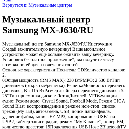
Вернуться к: Музыкальные центры
Музыкальный центр
Samsung MX-J630/RU
Музыкальный центр Samsung MX-J630/RUИнструкция
Создай зажигательную вечеринку! Ваше мобильное
устройство может еще больше оживить вашу вечеринку.
Установив бесплатное приложение*, вы получите массу
возможностей для развлечения гостей.
Основные характеристики:Носитель: CDКоличество каналов:
2.
0Общая мощность (RMS MAX): 230 ВтPMPO: 2 530 ВтТип
динамиков (открытые/решетка): РешеткаМощность переднего
динамика, Вт: 115 ВтРазмер драйвера переднего динамика: 5.
25"Тип приемника дисков: ЛотокДисплей: VFDФункции
аудио: Режим демо, Crystal Sound, Football Mode, Режим GIGA
Sound Blast, воспроизведение в режиме нон-стоп, список
треков (My List), автозамена, USB, поиск папки/файла,
удаление файла, запись EZ MP3, копирование с USB1 на
USB2, таймер записи радио, режим "My Karaoke", тюнер FM,
количество пресетов: 15Подключения:USB Host: 2BluetoothTV