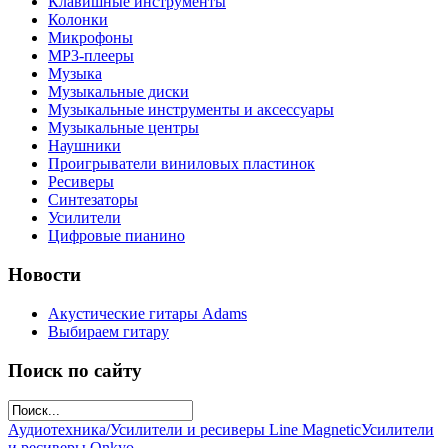
Клавишные инструменты
Колонки
Микрофоны
МР3-плееры
Музыка
Музыкальные диски
Музыкальные инструменты и аксессуары
Музыкальные центры
Наушники
Проигрыватели виниловых пластинок
Ресиверы
Синтезаторы
Усилители
Цифровые пианино
Новости
Акустические гитары Adams
Выбираем гитару
Поиск по сайту
Аудиотехника/Усилители и ресиверы Line Magnetic
Усилители
и ресиверы Onkyo