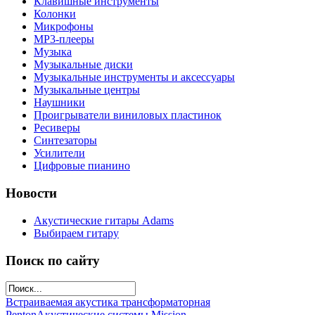
Клавишные инструменты
Колонки
Микрофоны
МР3-плееры
Музыка
Музыкальные диски
Музыкальные инструменты и аксессуары
Музыкальные центры
Наушники
Проигрыватели виниловых пластинок
Ресиверы
Синтезаторы
Усилители
Цифровые пианино
Новости
Акустические гитары Adams
Выбираем гитару
Поиск по сайту
Встраиваемая акустика трансформаторная
Penton
Акустические системы Mission