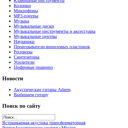
Клавишные инструменты
Колонки
Микрофоны
МР3-плееры
Музыка
Музыкальные диски
Музыкальные инструменты и аксессуары
Музыкальные центры
Наушники
Проигрыватели виниловых пластинок
Ресиверы
Синтезаторы
Усилители
Цифровые пианино
Новости
Акустические гитары Adams
Выбираем гитару
Поиск по сайту
Встраиваемая акустика трансформаторная
Penton
Акустические системы Mission