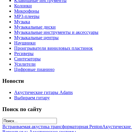
Клавишные инструменты
Колонки
Микрофоны
МР3-плееры
Музыка
Музыкальные диски
Музыкальные инструменты и аксессуары
Музыкальные центры
Наушники
Проигрыватели виниловых пластинок
Ресиверы
Синтезаторы
Усилители
Цифровые пианино
Новости
Акустические гитары Adams
Выбираем гитару
Поиск по сайту
Встраиваемая акустика трансформаторная Penton
Акустические 
Вернуться к: Акустические системы