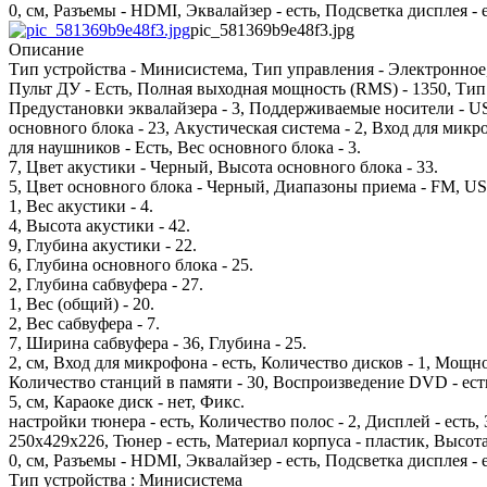
0, см, Разъемы - HDMI, Эквалайзер - есть, Подсветка дисплея - 
pic_581369b9e48f3.jpg
Описание
Тип устройства - Минисистема, Тип управления - Электронное, 
Пульт ДУ - Есть, Полная выходная мощность (RMS) - 1350, Тип 
Предустановки эквалайзера - 3, Поддерживаемые носители - 
основного блока - 23, Акустическая система - 2, Вход для микро
для наушников - Есть, Вес основного блока - 3.
7, Цвет акустики - Черный, Высота основного блока - 33.
5, Цвет основного блока - Черный, Диапазоны приема - FM, USB
1, Вес акустики - 4.
4, Высота акустики - 42.
9, Глубина акустики - 22.
6, Глубина основного блока - 25.
2, Глубина сабвуфера - 27.
1, Вес (общий) - 20.
2, Вес сабвуфера - 7.
7, Ширина сабвуфера - 36, Глубина - 25.
2, см, Вход для микрофона - есть, Количество дисков - 1, Мощн
Количество станций в памяти - 30, Воспроизведение DVD - ест
5, см, Караоке диск - нет, Фикс.
настройки тюнера - есть, Количество полос - 2, Дисплей - есть,
250х429х226, Тюнер - есть, Материал корпуса - пластик, Высота 
0, см, Разъемы - HDMI, Эквалайзер - есть, Подсветка дисплея - 
Тип устройства : Минисистема