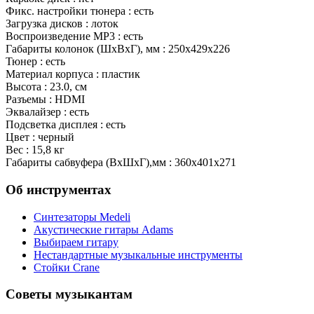
Фикс. настройки тюнера : есть
Загрузка дисков : лоток
Воспроизведение MP3 : есть
Габариты колонок (ШхВхГ), мм : 250х429х226
Тюнер : есть
Материал корпуса : пластик
Высота : 23.0, см
Разъемы : HDMI
Эквалайзер : есть
Подсветка дисплея : есть
Цвет : черный
Вес : 15,8 кг
Габариты сабвуфера (ВхШхГ),мм : 360х401х271
Об инструментах
Синтезаторы Мedeli
Акустические гитары Adams
Выбираем гитару
Нестандартные музыкальные инструменты
Стойки Crane
Советы музыкантам