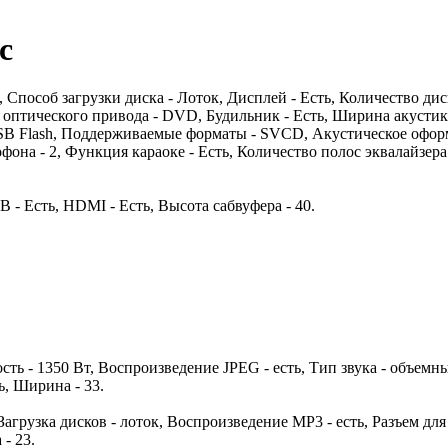
c
Способ загрузки диска - Лоток, Дисплей - Есть, Количество диск
оптического привода - DVD, Будильник - Есть, Ширина акустики -
USB Flash, Поддерживаемые форматы - SVCD, Акустическое офор
фона - 2, Функция караоке - Есть, Количество полос эквалайзера -
 - Есть, HDMI - Есть, Высота сабвуфера - 40.
ость - 1350 Вт, Воспроизведение JPEG - есть, Тип звука - объем
ь, Ширина - 33.
 Загрузка дисков - лоток, Воспроизведение MP3 - есть, Разъем дл
- 23.