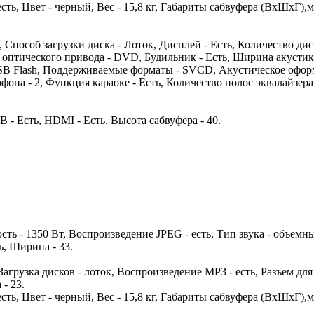
есть, Цвет - черный, Вес - 15,8 кг, Габариты сабвуфера (ВхШхГ),
Способ загрузки диска - Лоток, Дисплей - Есть, Количество диск
оптического привода - DVD, Будильник - Есть, Ширина акустики -
USB Flash, Поддерживаемые форматы - SVCD, Акустическое офор
фона - 2, Функция караоке - Есть, Количество полос эквалайзера -
 - Есть, HDMI - Есть, Высота сабвуфера - 40.
ость - 1350 Вт, Воспроизведение JPEG - есть, Тип звука - объем
ь, Ширина - 33.
 Загрузка дисков - лоток, Воспроизведение MP3 - есть, Разъем дл
- 23.
есть, Цвет - черный, Вес - 15,8 кг, Габариты сабвуфера (ВхШхГ),