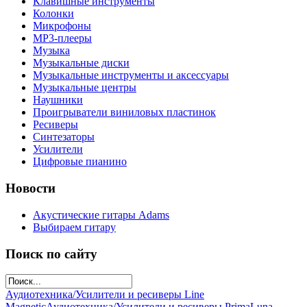
Клавишные инструменты
Колонки
Микрофоны
МР3-плееры
Музыка
Музыкальные диски
Музыкальные инструменты и аксессуары
Музыкальные центры
Наушники
Проигрыватели виниловых пластинок
Ресиверы
Синтезаторы
Усилители
Цифровые пианино
Новости
Акустические гитары Adams
Выбираем гитару
Поиск по сайту
Аудиотехника/Усилители и ресиверы Line
Magnetic
Аудиотехника/Усилители и ресиверы PrimaLuna